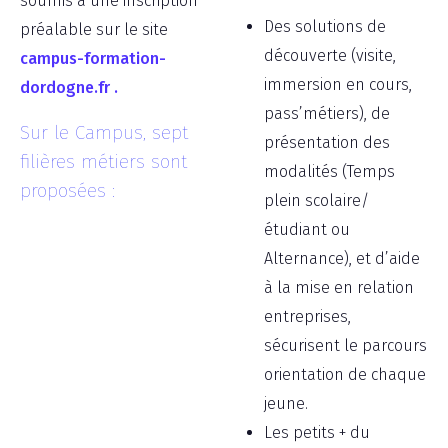
soumis à une inscription
Des solutions de
préalable sur le site
découverte (visite,
campus-formation-
immersion en cours,
dordogne.fr .
pass’métiers), de
Sur le Campus, sept
présentation des
filières métiers sont
modalités (Temps
proposées :
plein scolaire/
étudiant ou
Alternance), et d’aide
à la mise en relation
entreprises,
sécurisent le parcours
orientation de chaque
jeune.
Les petits + du