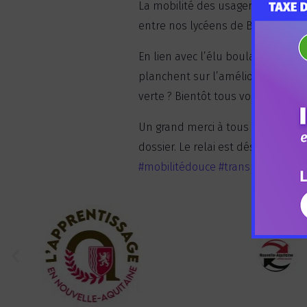
La mobilité des usagers autour d
entre nos lycéens de Bac Pro Métie
En lien avec l’élu boulazacois A
planchent sur l’amélioration des 
verte ? Bientôt tous vos choix ser
Un grand merci à tous ainsi qu’à 
dossier. Le relai est désormais 
#mobilitédouce
#transports
#cam