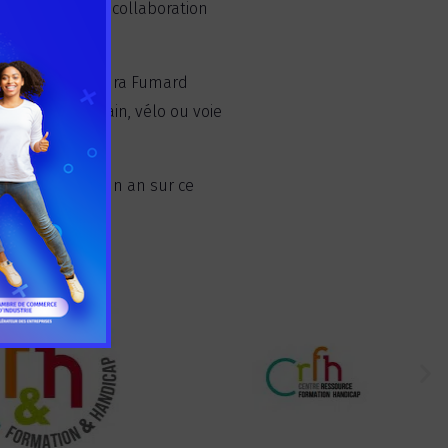
I Dordogne. La collaboration
enseignante Sandra Fumard
ôt peribus, train, vélo ou voie
 depuis plus d’un an sur ce