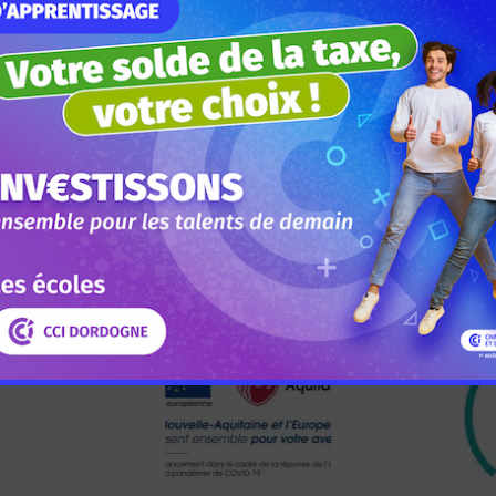
u campus de Boulazac est un sujet majeur pour nos Écoles CC
rs de l’Accueil et la Ville de Boulazac avance à grands pas !
lexandre Brégeon, nos jeunes ambassadeurs drivés par leur 
accès, des correspondances et des mobilités douces. Alors plut
ont les bons !
Laura et Célia (élèves de terminale) pour leur investissement
passé aux camarades de première.
pusboulazac